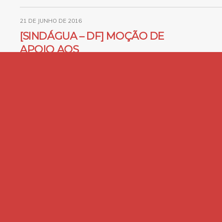
21 DE JUNHO DE 2016
[SINDÁGUA – DF] MOÇÃO DE
APOIO AOS
TRABALHADORES NO
SERVIÇO AUTÔNOMO DE
ÁGUA E ESGOTO DE
JACAREÍ/SP
20 DE JUNHO DE 2016
Toda Solidariedade ao
Camarada Catitu e aos
trabalhadores na CAESB que
seguem em luta por
nenhum direito a menos!