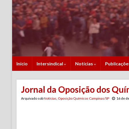
Início
Intersindical
Notícias
Publicaçõ
Jornal da Oposição dos Quí
Arquivado sob
Notícias
,
Oposição Químicos Campinas/SP
16 de d