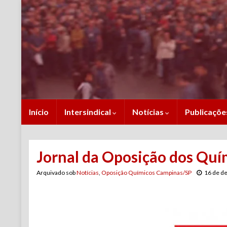
Início
Intersindical
Notícias
Publicaçõ
Jornal da Oposição dos Quí
Arquivado sob
Notícias
,
Oposição Químicos Campinas/SP
16 de d