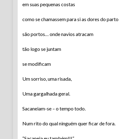
em suas pequenas costas
como se chamassem para si as dores do parto
são portos… onde navios atracam
tão logo se juntam
se modificam
Um sorriso, uma risada,
Uma gargalhada geral.
Sacaneiam-se – o tempo todo.
Num rito do qual ninguém quer ficar de fora.
“Sacaneia eu também!!!”