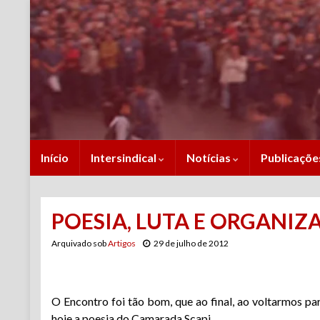
Início
Intersindical
Notícias
Publicaçõ
POESIA, LUTA E ORGANIZA
Arquivado sob
Artigos
29 de julho de 2012
O Encontro foi tão bom, que ao final, ao voltarmos p
hoje a poesia do Camarada Scapi.