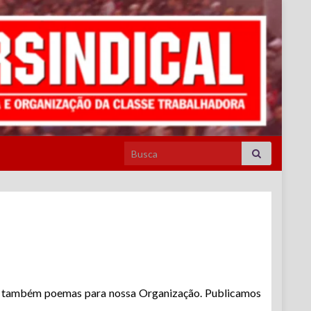
Search for:
amos também poemas para nossa Organização. Publicamos