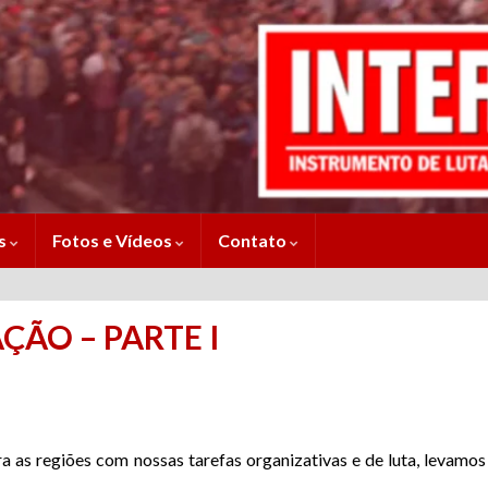
es
Fotos e Vídeos
Contato
ÇÃO – PARTE I
ara as regiões com nossas tarefas organizativas e de luta, lev