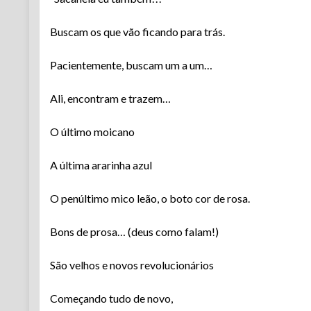
Buscam os que vão ficando para trás.
Pacientemente, buscam um a um…
Ali, encontram e trazem…
O último moicano
A última ararinha azul
O penúltimo mico leão, o boto cor de rosa.
Bons de prosa… (deus como falam!)
São velhos e novos revolucionários
Começando tudo de novo,