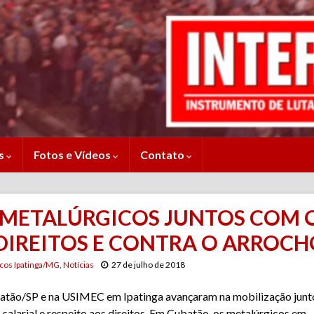
es
Fotos e Vídeos
Contato
, METALÚRGICOS JUNTOS COM 
DIREITOS E CONTRA O ARROCH
cos Ipatinga/MG
,
Notícias
27 de julho de 2018
ubatão/SP e na USIMEC em Ipatinga avançaram na mobilização jun
 salarial e respeito aos direitos. Em Cubatão, os metalúrgicos em