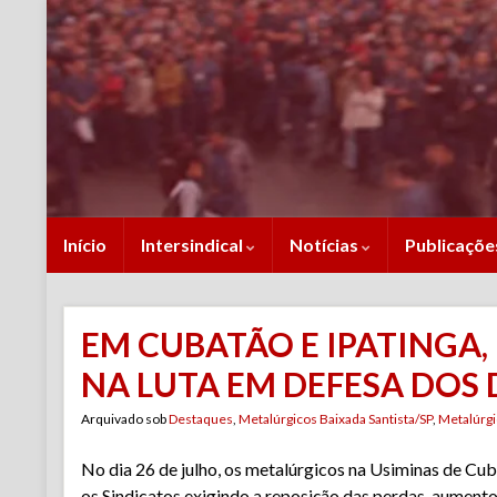
Início
Intersindical
Notícias
Publicaçõ
EM CUBATÃO E IPATINGA
NA LUTA EM DEFESA DOS 
Arquivado sob
Destaques
,
Metalúrgicos Baixada Santista/SP
,
Metalúrgi
No dia 26 de julho, os metalúrgicos na Usiminas de C
os Sindicatos exigindo a reposição das perdas, aumento