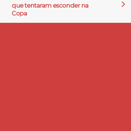
que tentaram esconder na
Copa
11 DE NOVEMBRO DE 2013
Desvendando o Postal Saúde
– Cartilha sobre o Plano de
saúde dos ecetistas
13 DE DEZEMBRO DE 2012
Caderno de Debates IV – A
classe em luta para sair do
furacão
11 DE DEZEMBRO DE 2012
Caderno de Debates IV em