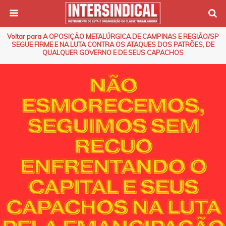
Voltar para A OPOSIÇÃO METALÚRGICA DE CAMPINAS E REGIÃO/SP
SEGUE FIRME E NA LUTA CONTRA OS ATAQUES DOS PATRÕES, DE
QUALQUER GOVERNO E DE SEUS CAPACHOS