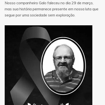
Nosso companheiro Galo faleceu no dia 29 de março,
mas sua história permanece presente em nossa luta que
segue por uma sociedade sem exploração.