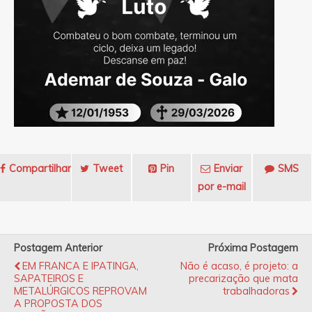
Compartilhar
Tweet
Pin
Enviar
SMS
por e-mail
Postagem Anterior
Próxima Postagem
EM FRANCA E IPATINGA,
Não é acaso, é projeto: a
SAPATEIROS E
precarização que mata
METALÚRGICOS REPROVAM
trabalhadoras
A PROPOSTA DOS