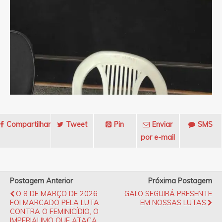
Compartilhar
Tweet
Pin
Enviar
SMS
por e-mail
Postagem Anterior
Próxima Postagem
O 8 DE MARÇO DE 2026
GALO SEGUIRÁ PRESENTE
FOI MARCADO PELA LUTA
EM NOSSAS LUTAS
CONTRA O FEMINICÍDIO, O
IMPERIALIMO QUE ATACA