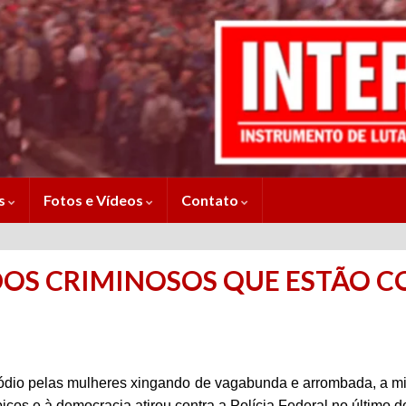
es
Fotos e Vídeos
Contato
DOS CRIMINOSOS QUE ESTÃO 
ódio pelas mulheres xingando de vagabunda e arrombada, a mi
cos e à democracia atirou contra a Polícia Federal no último d