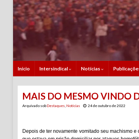
Início
Intersindical
Notícias
Publicaçõ
MAIS DO MESMO VINDO 
Arquivado sob
Destaques
,
Notícias
24 de outubro de 2022
Depois de ter novamente vomitado seu machismo e 
que estava em prisão domiciliar por ataques homofóbi