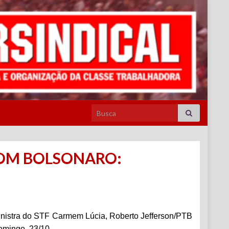
Search for:
COM BOLSONARO:
nistra do STF Carmem Lúcia, Roberto Jefferson/PTB
omingo, 23/10.