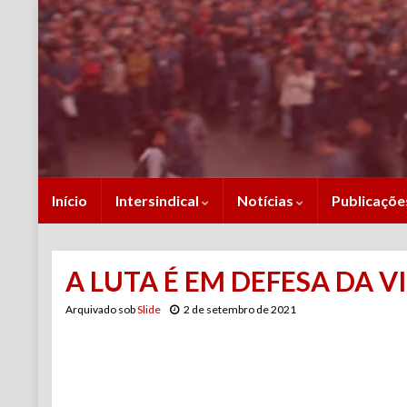
Início
Intersindical
Notícias
Publicaçõ
A LUTA É EM DEFESA DA V
Arquivado sob
Slide
2 de setembro de 2021