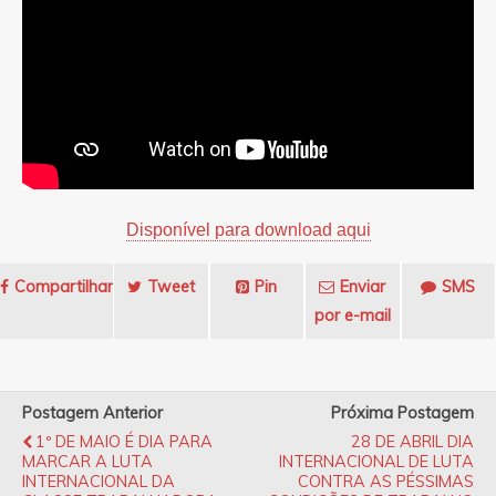
Disponível para download aqui
Compartilhar
Tweet
Pin
Enviar
SMS
por e-mail
Postagem Anterior
Próxima Postagem
1º DE MAIO É DIA PARA
28 DE ABRIL DIA
MARCAR A LUTA
INTERNACIONAL DE LUTA
INTERNACIONAL DA
CONTRA AS PÉSSIMAS