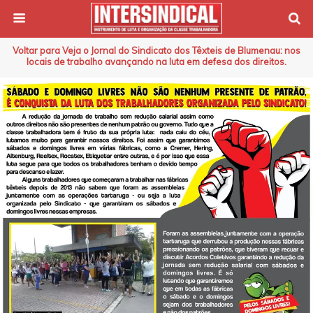
Voltar para Veja o Jornal do Sindicato dos Têxteis de Blumenau: nos
locais de trabalho avançando na luta em defesa dos direitos.