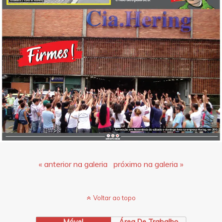
« anterior na galeria
próximo na galeria »
Voltar ao topo
Móvel
Área De Trabalho