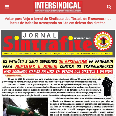
Voltar para Veja o Jornal do Sindicato dos Têxteis de Blumenau: nos
locais de trabalho avançando na luta em defesa dos direitos.