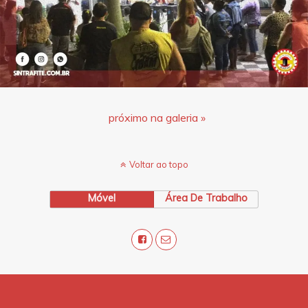
próximo na galeria »
Voltar ao topo
Móvel
Área De Trabalho