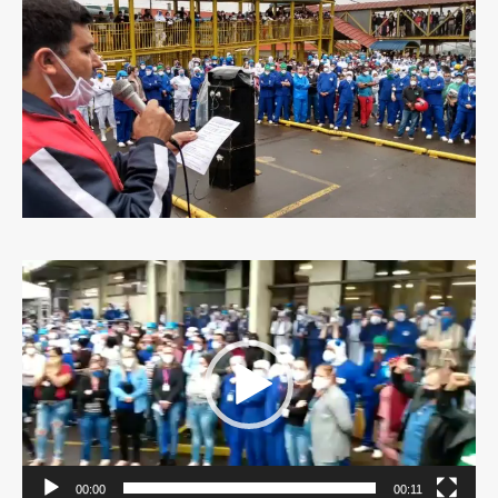
Tocador
de
vídeo
00:00
00:11