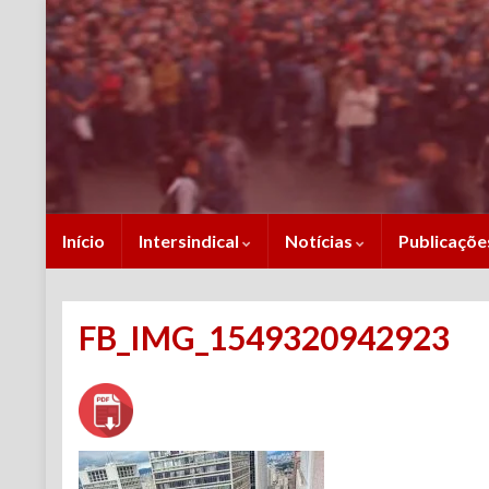
Início
Intersindical
Notícias
Publicaçõ
FB_IMG_1549320942923