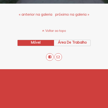
« anterior na galeria
próximo na galeria »
Voltar ao topo
Móvel
Área De Trabalho