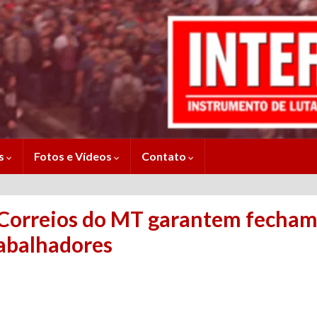
es
Fotos e Vídeos
Contato
 Correios do MT garantem fecha
abalhadores