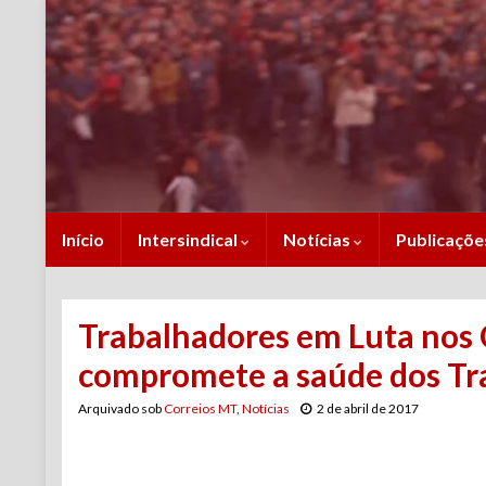
Início
Intersindical
Notícias
Publicaçõ
Trabalhadores em Luta nos
compromete a saúde dos Tr
Arquivado sob
Correios MT
,
Notícias
2 de abril de 2017