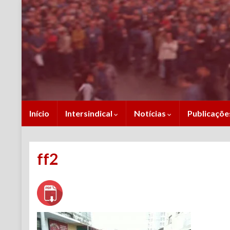
Início
Intersindical
Notícias
Publicaçõ
ff2