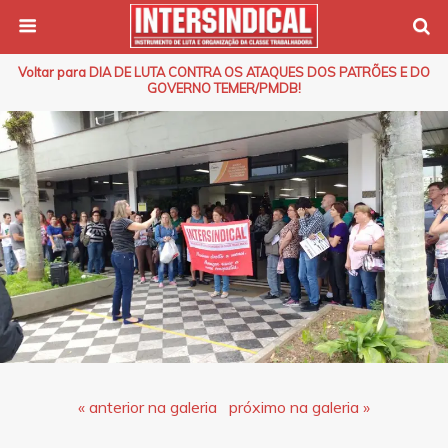
Voltar para DIA DE LUTA CONTRA OS ATAQUES DOS PATRÕES E DO
GOVERNO TEMER/PMDB!
« anterior na galeria
próximo na galeria »