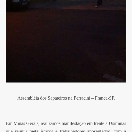
Assembléia dos Sapateiros na Ferracini – Franca-SP.
Em Minas Gerais, realizamos manifestação em frente a Usiminas
que reuniu metalúrgicos e trabalhadores aposentados, com a