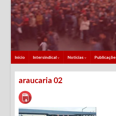
Início
Intersindical
Notícias
Publicaçõ
araucaria 02