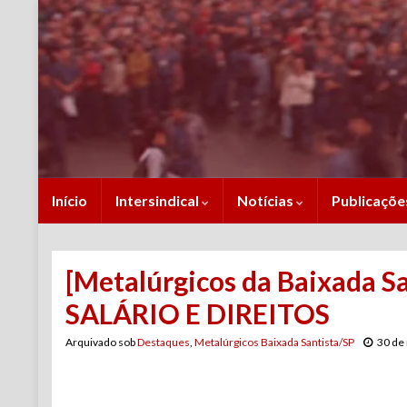
Início
Intersindical
Notícias
Publicaçõ
[Metalúrgicos da Baixada
SALÁRIO E DIREITOS
Arquivado sob
Destaques
,
Metalúrgicos Baixada Santista/SP
30 de