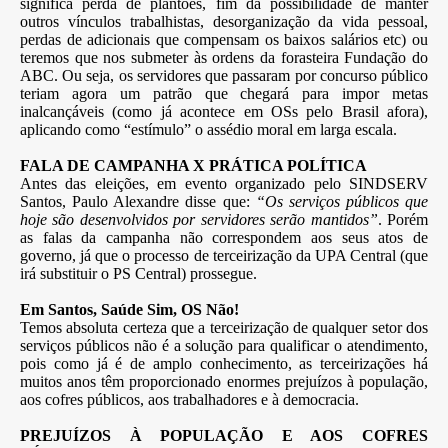
significa perda de plantões, fim da possibilidade de manter
outros vínculos trabalhistas, desorganização da vida pessoal,
perdas de adicionais que compensam os baixos salários etc) ou
teremos que nos submeter às ordens da forasteira Fundação do
ABC. Ou seja, os servidores que passaram por concurso público
teriam agora um patrão que chegará para impor metas
inalcançáveis (como já acontece em OSs pelo Brasil afora),
aplicando como “estímulo” o assédio moral em larga escala.
FALA DE CAMPANHA X PRÁTICA POLÍTICA
Antes das eleições, em evento organizado pelo SINDSERV
Santos, Paulo Alexandre disse que:
“Os serviços públicos que
hoje são desenvolvidos por servidores serão mantidos”
. Porém
as falas da campanha não correspondem aos seus atos de
governo, já que o processo de terceirização da UPA Central (que
irá substituir o PS Central) prossegue.
Em Santos, Saúde Sim, OS Não!
Temos absoluta certeza que a terceirização de qualquer setor dos
serviços públicos não é a solução para qualificar o atendimento,
pois como já é de amplo conhecimento, as terceirizações há
muitos anos têm proporcionado enormes prejuízos à população,
aos cofres públicos, aos trabalhadores e à democracia.
PREJUÍZOS À POPULAÇÃO E AOS COFRES