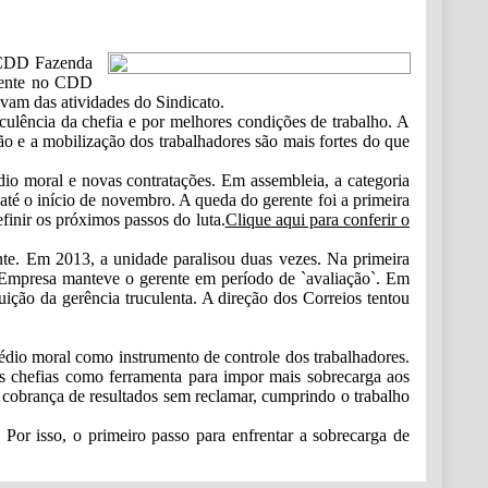
o CDD Fazenda
erente no CDD
vam das atividades do Sindicato.
uculência da chefia e por melhores condições de trabalho. A
o e a mobilização dos trabalhadores são mais fortes do que
io moral e novas contratações. Em assembleia, a categoria
té o início de novembro. A queda do gerente foi a primeira
inir os próximos passos do luta.
Clique aqui para conferir o
te. Em 2013, a unidade paralisou duas vezes. Na primeira
a Empresa manteve o gerente em período de `avaliação`. Em
uição da gerência truculenta. A direção dos Correios tentou
édio moral como instrumento de controle dos trabalhadores.
as chefias como ferramenta para impor mais sobrecarga aos
 a cobrança de resultados sem reclamar, cumprindo o trabalho
Por isso, o primeiro passo para enfrentar a sobrecarga de