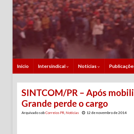
Início
Intersindical
Notícias
Publicaçõ
SINTCOM/PR – Após mobiliz
Grande perde o cargo
Arquivado sob
Correios PR
,
Notícias
12 de novembro de 2014