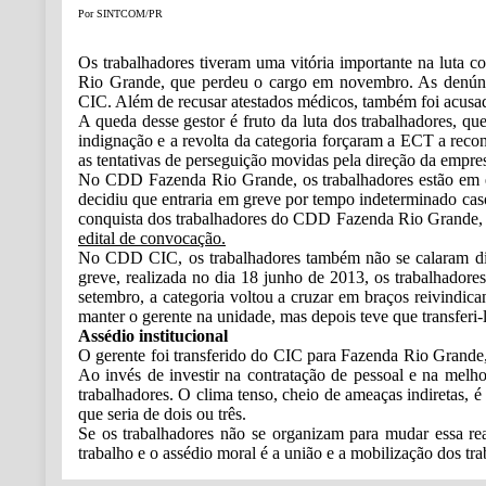
Por SINTCOM/PR
Os trabalhadores tiveram uma vitória importante na luta c
Rio Grande, que perdeu o cargo em novembro. As denúnci
CIC. Além de recusar atestados médicos, também foi acusado
A queda desse gestor é fruto da luta dos trabalhadores, qu
indignação e a revolta da categoria forçaram a ECT a reco
as tentativas de perseguição movidas pela direção da empres
No CDD Fazenda Rio Grande, os trabalhadores estão em est
decidiu que entraria em greve por tempo indeterminado cas
conquista dos trabalhadores do CDD Fazenda Rio Grande, qu
edital de convocação.
No CDD CIC, os trabalhadores também não se calaram dian
greve, realizada no dia 18 junho de 2013, os trabalhador
setembro, a categoria voltou a cruzar em braços reivindica
manter o gerente na unidade, mas depois teve que transfer
Assédio institucional
O gerente foi transferido do CIC para Fazenda Rio Grande,
Ao invés de investir na contratação de pessoal e na melh
trabalhadores. O clima tenso, cheio de ameaças indiretas, é
que seria de dois ou três.
Se os trabalhadores não se organizam para mudar essa rea
trabalho e o assédio moral é a união e a mobilização dos tr