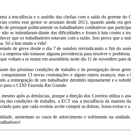
ontra a truculência e o assédio das chefias com a saída do gerente d
as contra esse gestor se arrastam desde 2013, quando ainda era g
 de perseguir politicamente os trabalhadores combativos que participa
e não se intimidaram diante das dificuldades e foram à luta contra a tr
nhecer que os trabalhadores estavam com a razão. Isso prova que a uniã
a. Só a luta muda a vida!
ado de greve desde o dia 7 de outubro reivindicando o fim do asséd
o a empresa não tomasse alguma providencia para resolver o problema a
e voltam a se reunir em assembleia neste dia 11 de novembro para def
te das péssimas condições de trabalho e da perseguição desse geren
es conquistaram 13 novas contratações e alguns outros avanços, mas 
ndo a reintegração de um trabalhador demitido injustamente e a substit
i-lo para o CDD Fazenda Rio Grande.
 mesmo após as denúncias, porque a direção dos Correios utiliza o ass
oria das condições de trabalho, a ECT usa a truculência da maioria d
 criado para que cada ecetista aceite cumprir as dobras, horas-extras e
lidade, aumentam os casos de adoecimento e sofrimento na unidade. 
abalhadores!