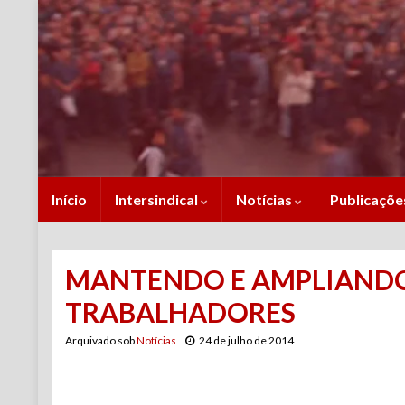
Início
Intersindical
Notícias
Publicaçõ
MANTENDO E AMPLIANDO
TRABALHADORES
Arquivado sob
Notícias
24 de julho de 2014