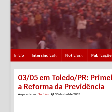
Início
Intersindical
Notícias
Publicaçõ
03/05 em Toledo/PR: Primei
a Reforma da Previdência
Arquivado sob
Notícias
30 de abril de 2013