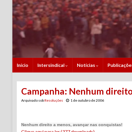
Início
Intersindical
Notícias
Publicaçõ
Campanha: Nenhum direito 
Arquivado sob
Resoluções
1 de outubro de 2006
Nenhum direito a menos, avançar nas conquistas!
Clique aqui para ler (377 downloads)