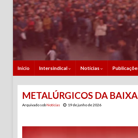
Início
Intersindical
Notícias
Publicaçõ
METALÚRGICOS DA BAIXA
Arquivado sob
Notícias
19 de junho de 2026
Tocador
de