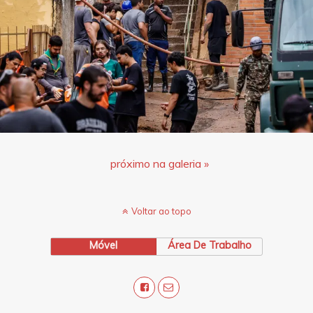
próximo na galeria »
Voltar ao topo
Móvel
Área De Trabalho