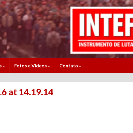
es
Fotos e Vídeos
Contato
 at 14.19.14