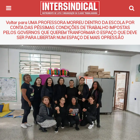
Voltar para UMA PROFESSORA MORREU DENTRO DA ESCOLA POR
CONTA DAS PÉSSIMAS CONDIÇÕES DE TRABALHO IMPOSTAS
PELOS GOVERNOS QUE QUEREM TRANFORMAR O ESPAÇO QUE DEVE
SER PARA LIBERTAR NUM ESPAÇO DE MAIS OPRESSÃO