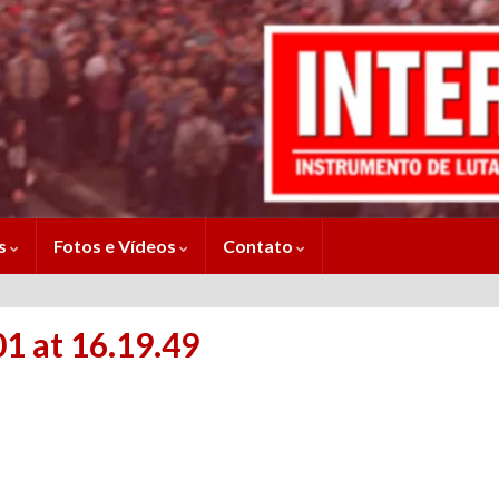
es
Fotos e Vídeos
Contato
 at 16.19.49