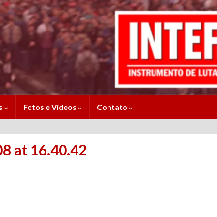
es
Fotos e Vídeos
Contato
 at 16.40.42