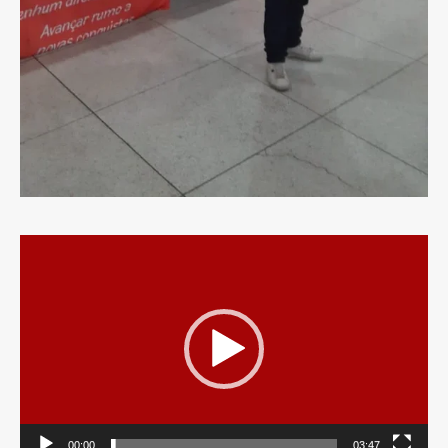
Tocador
de
vídeo
00:00
03:47