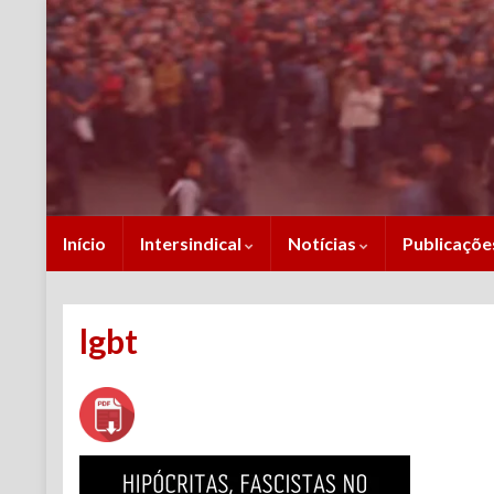
Início
Intersindical
Notícias
Publicaçõ
lgbt