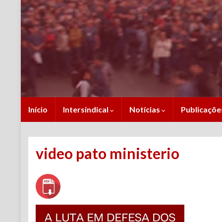
Início
Intersindical
Notícias
Publicaçõ
video pato ministerio