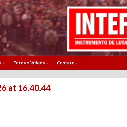
es
Fotos e Vídeos
Contato
 at 16.40.44