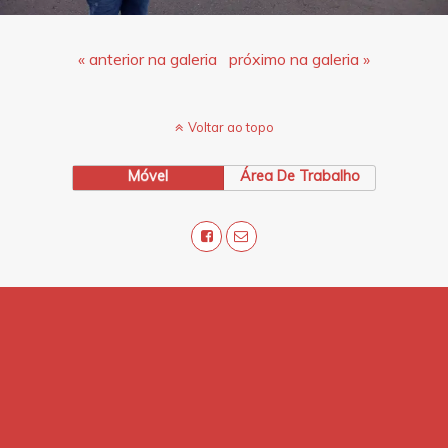
« anterior na galeria
próximo na galeria »
Voltar ao topo
Móvel
Área De Trabalho