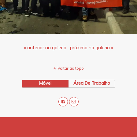
« anterior na galeria
próximo na galeria »
Voltar ao topo
Móvel
Área De Trabalho