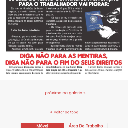
próximo na galeria »
Voltar ao topo
Móvel
Área De Trabalho