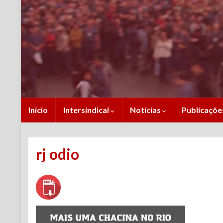
Início
Intersindical
Notícias
Publicaçõ
rj odio