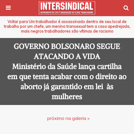
Voltar para Um trabalhador é assassinado dentro de seu local de
trabalho por um chefe, um menino transexual tem a casa apedrejada,
mais negros trabalhadores são vítimas de racismo
próximo na galeria »