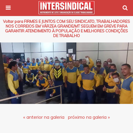
Voltar para FIRMES E JUNTOS COM SEU SINDICATO, TRABALHADORES
NOS CORREIOS EM VÁRZEA GRANDE/MT SEGUEM EM GREVE PARA
GARANTIR ATENDIMENTO À POPULAÇÃO E MELHORES CONDIÇÕES
DE TRABALHO
« anterior na galeria
próximo na galeria »