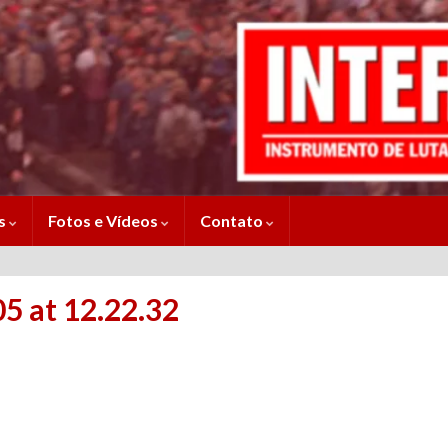
es
Fotos e Vídeos
Contato
 at 12.22.32