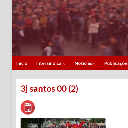
Início
Intersindical
Notícias
Publicaçõ
3j santos 00 (2)