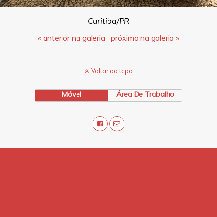
Curitiba/PR
« anterior na galeria
próximo na galeria »
Voltar ao topo
Móvel
Área De Trabalho