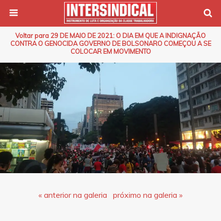
Voltar para 29 DE MAIO DE 2021: O DIA EM QUE A INDIGNAÇÃO
CONTRA O GENOCIDA GOVERNO DE BOLSONARO COMEÇOU A SE
COLOCAR EM MOVIMENTO
« anterior na galeria
próximo na galeria »