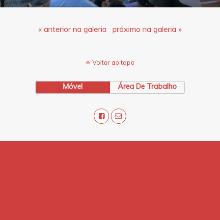
« anterior na galeria
próximo na galeria »
Voltar ao topo
Móvel
Área De Trabalho